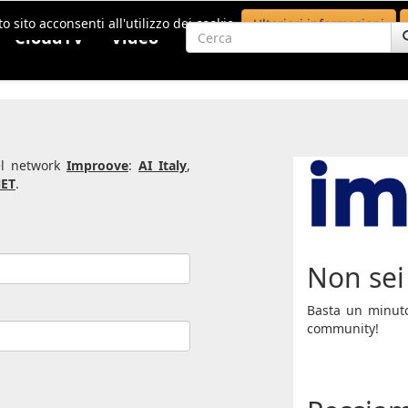
o sito acconsenti all'utilizzo dei cookie.
Ulteriori informazioni
CloudTV
Video
del network
Improove
:
AI Italy
,
ET
.
Non sei 
Basta un minuto 
community!