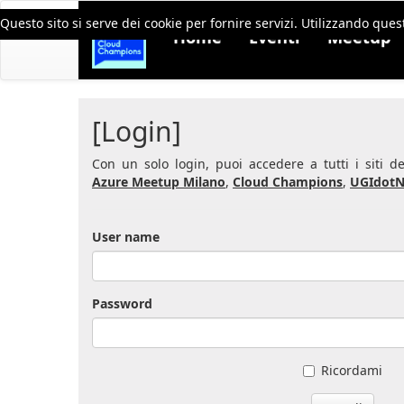
Questo sito si serve dei cookie per fornire servizi. Utilizzando quest
Home
Eventi
Meetup
[Login]
Con un solo login, puoi accedere a tutti i siti 
Azure Meetup Milano
,
Cloud Champions
,
UGIdotN
User name
Password
Ricordami