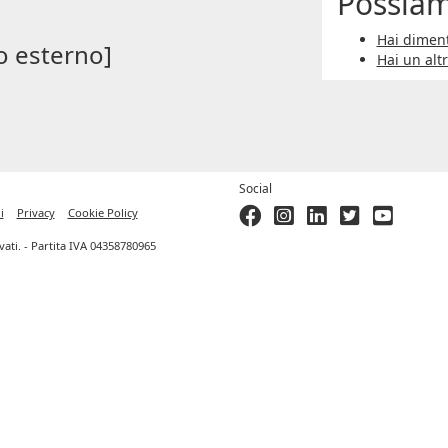
Possiam
Hai diment
o esterno]
Hai un alt
Social
i
Privacy
Cookie Policy
ervati. - Partita IVA 04358780965