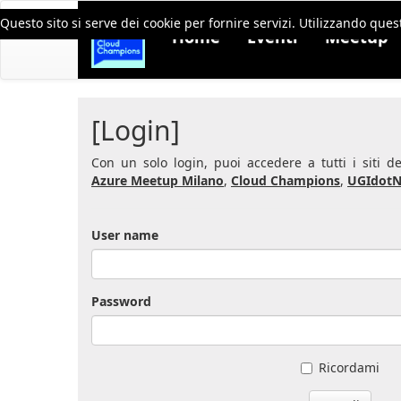
Questo sito si serve dei cookie per fornire servizi. Utilizzando quest
Home
Eventi
Meetup
[Login]
Con un solo login, puoi accedere a tutti i siti 
Azure Meetup Milano
,
Cloud Champions
,
UGIdotN
User name
Password
Ricordami