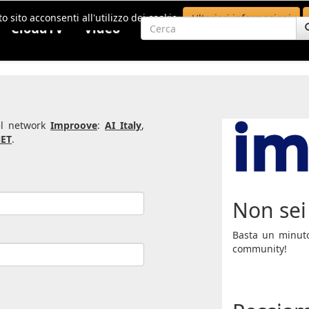
o sito acconsenti all'utilizzo dei cookie.
Ulteriori informazioni
CloudTV
Video
del network
Improove
:
AI Italy
,
ET
.
Non sei 
Basta un minuto 
community!