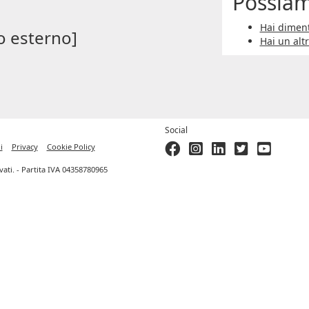
Possiam
Hai diment
o esterno]
Hai un alt
Social
i
Privacy
Cookie Policy
ervati. - Partita IVA 04358780965