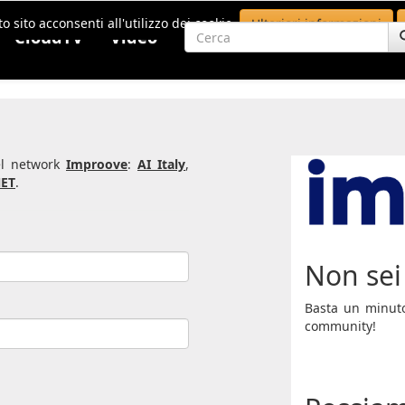
o sito acconsenti all'utilizzo dei cookie.
Ulteriori informazioni
CloudTV
Video
del network
Improove
:
AI Italy
,
ET
.
Non sei 
Basta un minuto 
community!