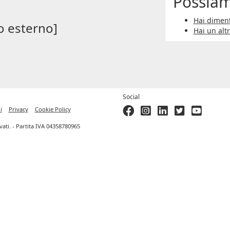
Possiam
Hai diment
o esterno]
Hai un alt
Social
i
Privacy
Cookie Policy
ervati. - Partita IVA 04358780965