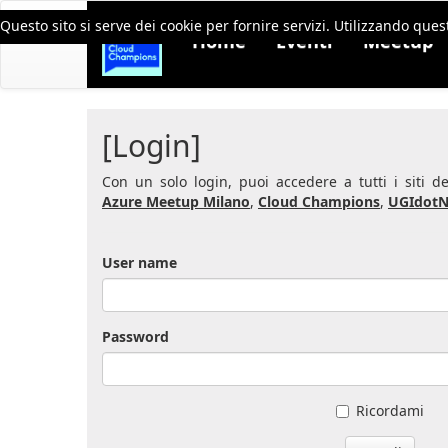
Questo sito si serve dei cookie per fornire servizi. Utilizzando quest
Home
Eventi
Meetup
[Login]
Con un solo login, puoi accedere a tutti i siti 
Azure Meetup Milano
,
Cloud Champions
,
UGIdotN
User name
Password
Ricordami