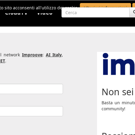
o sito acconsenti all'utilizzo dei cookie.
Ulteriori informazioni
CloudTV
Video
del network
Improove
:
AI Italy
,
ET
.
Non sei 
Basta un minuto 
community!