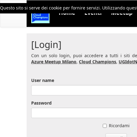
Questo sito si serve dei cookie per fornire servizi. Utilizzando quest
Home
Eventi
Meetup
[Login]
Con un solo login, puoi accedere a tutti i siti 
Azure Meetup Milano
,
Cloud Champions
,
UGIdotN
User name
Password
Ricordami