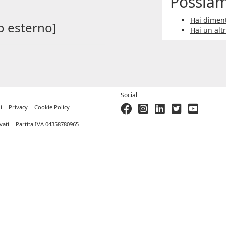
Possiam
Hai diment
o esterno]
Hai un alt
Social
i
Privacy
Cookie Policy
ervati. - Partita IVA 04358780965