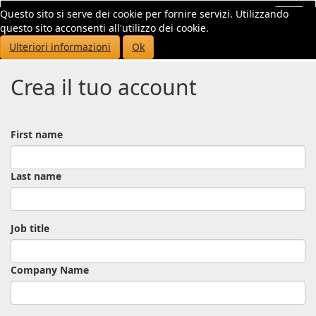
Questo sito si serve dei cookie per fornire servizi. Utilizzando
Toggl
questo sito acconsenti all'utilizzo dei cookie.
navig
Ulteriori informazioni
Ok
Crea il tuo account
First name
Last name
Job title
Company Name