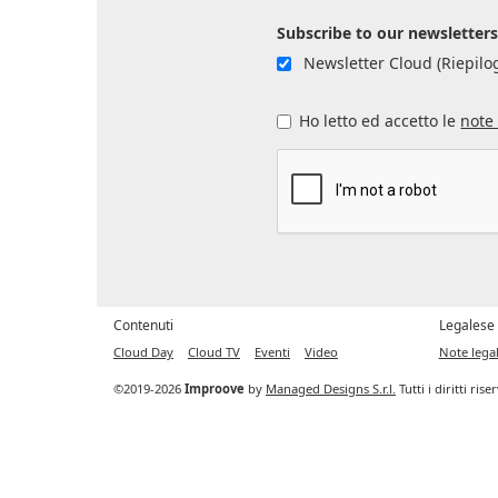
Subscribe to our newsletter
Newsletter Cloud (Riepilog
Ho letto ed accetto le
note 
Contenuti
Legalese
Cloud Day
Cloud TV
Eventi
Video
Note legal
©2019-2026
Improove
by
Managed Designs S.r.l.
Tutti i diritti ris