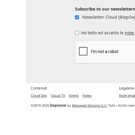
Subscribe to our newsletter
Newsletter Cloud (Riepilog
Ho letto ed accetto le
note 
Contenuti
Legalese
Cloud Day
Cloud TV
Eventi
Video
Note legal
©2019-2026
Improove
by
Managed Designs S.r.l.
Tutti i diritti ris