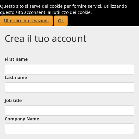
Questo sito si serve dei cookie per fornire servizi. Utilizzando
Toggl
questo sito acconsenti all'utilizzo dei cookie.
navig
Ulteriori informazioni
Ok
Crea il tuo account
First name
Last name
Job title
Company Name