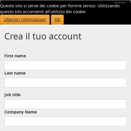
Questo sito si serve dei cookie per fornire servizi. Utilizzando
Toggl
questo sito acconsenti all'utilizzo dei cookie.
navig
Ulteriori informazioni
Ok
Crea il tuo account
First name
Last name
Job title
Company Name