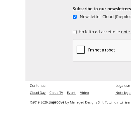
Subscribe to our newsletter
Newsletter Cloud (Riepilog
Ho letto ed accetto le
note 
Contenuti
Legalese
Cloud Day
Cloud TV
Eventi
Video
Note legal
©2019-2026
Improove
by
Managed Designs S.r.l.
Tutti i diritti ris