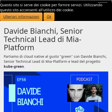
Questo sito si serve dei cookie per fornire servizi. Utilizzando
Toggl
questo sito acconsenti all'utilizzo dei cookie.
navig
Ulteriori informazioni
Ok
Davide Bianchi, Senior
Technical Lead di Mia-
Platform
Parliamo di cloud native al gusto "green" con Davide Bianchi,
Senior Technical Lead di Mia-Platform e lead del progetto
kube-green
.