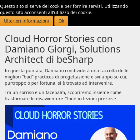
Questo sito si serve dei cookie per fornire servizi. Utilizzando
Toggl
questo sito acconsenti all'utilizzo dei cookie.
navig
Ulteriori informazioni
Ok
Cloud Horror Stories con
Damiano Giorgi, Solutions
Architect di beSharp
In questa puntata, Damiano condividerà una raccolta delle
migliori “bad” practices di progettazione e sviluppo su cui,
purtroppo o per fortuna, si è trovato ad intervenire.
Tra un sorriso e un facepalm, scopriremo insieme come
trasformare le disavventure Cloud in lezioni preziose.