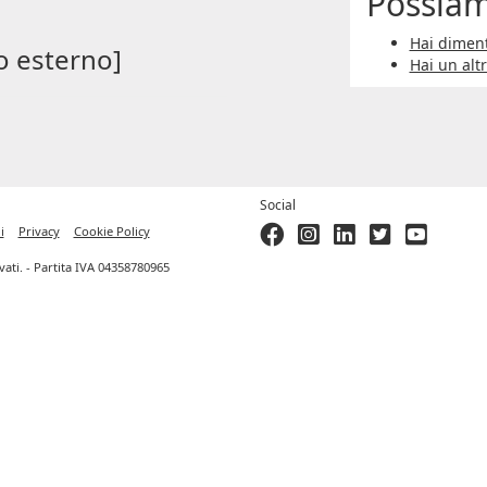
Possiam
Hai diment
o esterno]
Hai un alt
Social
i
Privacy
Cookie Policy
ervati. - Partita IVA 04358780965