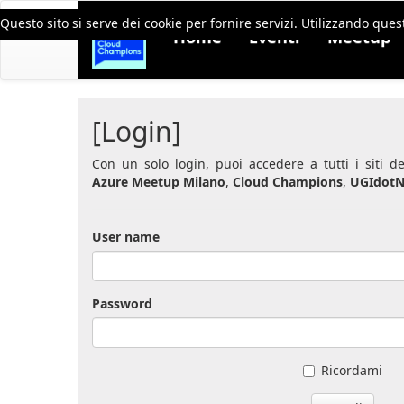
Questo sito si serve dei cookie per fornire servizi. Utilizzando quest
Home
Eventi
Meetup
[Login]
Con un solo login, puoi accedere a tutti i siti 
Azure Meetup Milano
,
Cloud Champions
,
UGIdotN
User name
Password
Ricordami