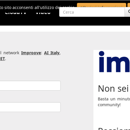
o sito acconsenti all'utilizzo dei cookie.
Ulteriori informazioni
CloudTV
Video
del network
Improove
:
AI Italy
,
ET
.
Non sei 
Basta un minuto 
community!