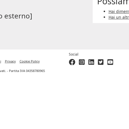
Possiam
Hai diment
o esterno]
Hai un alt
Social
i
Privacy
Cookie Policy
ervati. - Partita IVA 04358780965