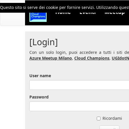
Questo sito si serve dei cookie per fornire servizi. Utilizzando quest
Home
Eventi
Meetup
[Login]
Con un solo login, puoi accedere a tutti i siti 
Azure Meetup Milano
,
Cloud Champions
,
UGIdotN
User name
Password
Ricordami