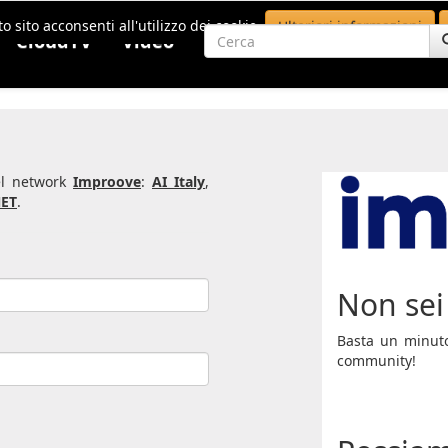
o sito acconsenti all'utilizzo dei cookie.
Ulteriori informazioni
CloudTV
Video
del network
Improove
:
AI Italy
,
ET
.
Non sei 
Basta un minuto 
community!