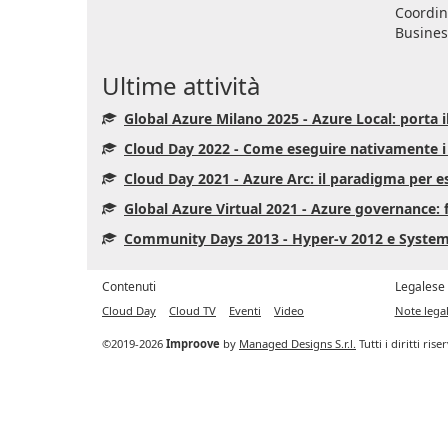
Coordina
Business
Ultime attività
Global Azure Milano 2025 - Azure Local: porta 
Cloud Day 2022 - Come eseguire nativamente 
Cloud Day 2021 - Azure Arc: il paradigma per es
Global Azure Virtual 2021 - Azure governance:
Community Days 2013 - Hyper-v 2012 e Syste
Contenuti
Legalese
Cloud Day
Cloud TV
Eventi
Video
Note legal
©2019-2026
Improove
by
Managed Designs S.r.l.
Tutti i diritti ris