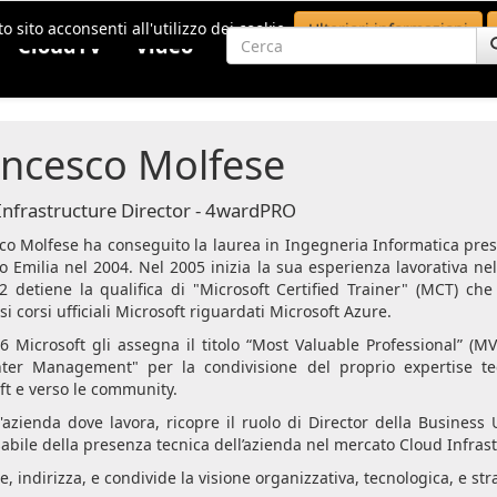
o sito acconsenti all'utilizzo dei cookie.
Ulteriori informazioni
CloudTV
Video
ancesco Molfese
Infrastructure Director - 4wardPRO
co Molfese ha conseguito la laurea in Ingegneria Informatica pres
o Emilia nel 2004. Nel 2005 inizia la sua esperienza lavorativa nel
2 detiene la qualifica di "Microsoft Certified Trainer" (MCT) ch
 corsi ufficiali Microsoft riguardati Microsoft Azure.
6 Microsoft gli assegna il titolo “Most Valuable Professional” (M
ter Management" per la condivisione del proprio expertise t
ft e verso le community.
l'azienda dove lavora, ricopre il ruolo di Director della Business 
abile della presenza tecnica dell’azienda nel mercato Cloud Infrast
e, indirizza, e condivide la visione organizzativa, tecnologica, e st