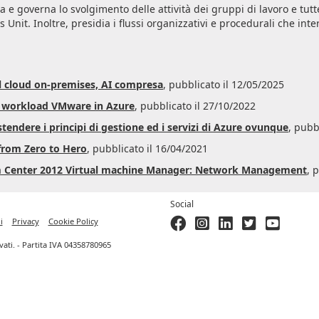
 e governa lo svolgimento delle attività dei gruppi di lavoro e tutte 
 Unit. Inoltre, presidia i flussi organizzativi e procedurali che int
il cloud on-premises, AI compresa
, pubblicato il 12/05/2025
i workload VMware in Azure
, pubblicato il 27/10/2022
tendere i principi di gestione ed i servizi di Azure ovunque
, pubb
 from Zero to Hero
, pubblicato il 16/04/2021
m Center 2012 Virtual machine Manager: Network Management
, 
Social
i
Privacy
Cookie Policy
ervati. - Partita IVA 04358780965