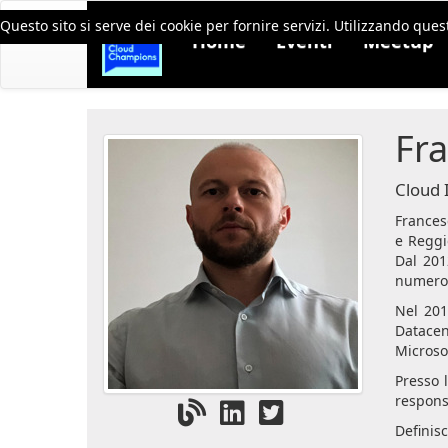
Questo sito si serve dei cookie per fornire servizi. Utilizzando quest
Home
Eventi
Meetup
Fr
Cloud 
Frances
e Reggi
Dal 201
numerosi
Nel 201
Datacen
Microso
Presso 
respons
Definisc