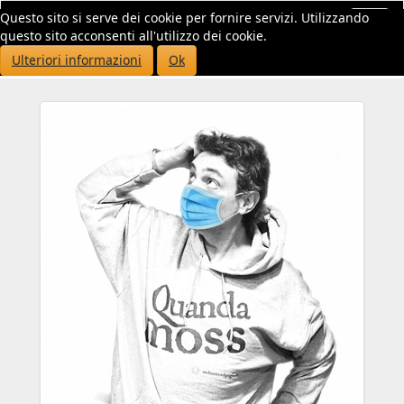
Questo sito si serve dei cookie per fornire servizi. Utilizzando
Toggl
questo sito acconsenti all'utilizzo dei cookie.
navig
Ulteriori informazioni
Ok