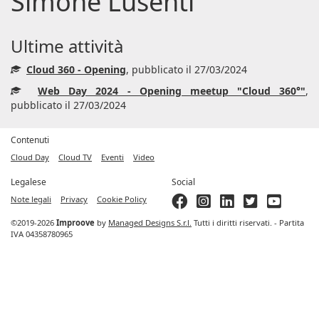
Simone Lusenti
Ultime attività
Cloud 360 - Opening
, pubblicato il 27/03/2024
Web Day 2024 - Opening meetup "Cloud 360°"
,
pubblicato il 27/03/2024
Contenuti
Cloud Day
Cloud TV
Eventi
Video
Legalese
Social
Note legali
Privacy
Cookie Policy
©2019-2026
Improove
by
Managed Designs S.r.l.
Tutti i diritti riservati. - Partita
IVA 04358780965