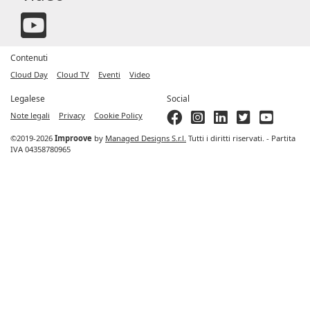
Contenuti
Cloud Day
Cloud TV
Eventi
Video
Legalese
Social
Note legali
Privacy
Cookie Policy
©2019-2026
Improove
by
Managed Designs S.r.l.
Tutti i diritti riservati. - Partita
IVA 04358780965