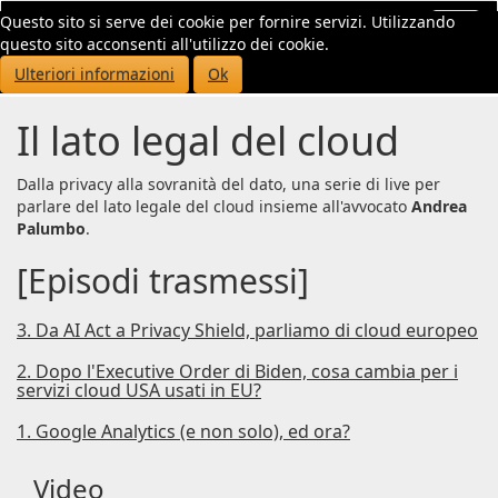
Questo sito si serve dei cookie per fornire servizi. Utilizzando
Toggl
questo sito acconsenti all'utilizzo dei cookie.
navig
Ulteriori informazioni
Ok
Il lato legal del cloud
Dalla privacy alla sovranità del dato, una serie di live per
parlare del lato legale del cloud insieme all'avvocato
Andrea
Palumbo
.
[Episodi trasmessi]
3. Da AI Act a Privacy Shield, parliamo di cloud europeo
2. Dopo l'Executive Order di Biden, cosa cambia per i
servizi cloud USA usati in EU?
1. Google Analytics (e non solo), ed ora?
Video