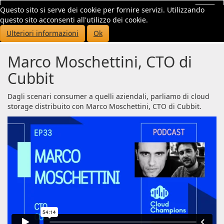
Questo sito si serve dei cookie per fornire servizi. Utilizzando
Toggl
questo sito acconsenti all'utilizzo dei cookie.
navig
Ulteriori informazioni
Ok
Marco Moschettini, CTO di
Cubbit
Dagli scenari consumer a quelli aziendali, parliamo di cloud
storage distribuito con Marco Moschettini, CTO di Cubbit.