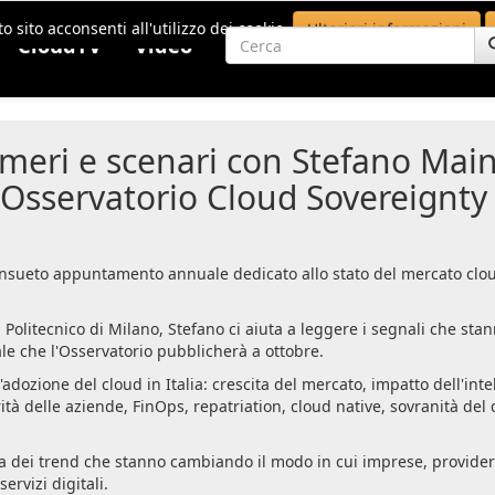
o sito acconsenti all'utilizzo dei cookie.
Ulteriori informazioni
CloudTV
Video
umeri e scenari con Stefano Main
 Osservatorio Cloud Sovereignty
onsueto appuntamento annuale dedicato allo stato del mercato clo
 Politecnico di Milano, Stefano ci aiuta a leggere i segnali che sta
le che l'Osservatorio pubblicherà a ottobre.
dozione del cloud in Italia: crescita del mercato, impatto dell'inte
rità delle aziende, FinOps, repatriation, cloud native, sovranità del 
ta dei trend che stanno cambiando il modo in cui imprese, provider
ervizi digitali.