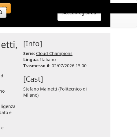
Ok
Accedi/registrati
etti,
[Info]
Serie:
Cloud Champions
Lingua:
Italiano
Trasmesso il:
02/07/2026 15:00
ud
[Cast]
Stefano Mainetti
(Politecnico di
nno
Milano)
lligenza
dato e
 e