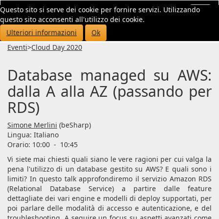
Questo sito si serve dei cookie per fornire servizi. Utilizzando
Toggl
questo sito acconsenti all'utilizzo dei cookie.
navig
Ulteriori informazioni
Ok
Eventi
>
Cloud Day 2020
Database managed su AWS:
dalla A alla AZ (passando per
RDS)
Simone Merlini
(beSharp)
Lingua:
Italiano
Orario: 10:00
-
10:45
Vi siete mai chiesti quali siano le vere ragioni per cui valga la
pena l'utilizzo di un database gestito su AWS? E quali sono i
limiti? In questo talk approfondiremo il servizio Amazon RDS
(Relational Database Service) a partire dalle feature
dettagliate dei vari engine e modelli di deploy supportati, per
poi parlare delle modalità di accesso e autenticazione, e del
troubleshooting. A seguire un focus su aspetti avanzati come