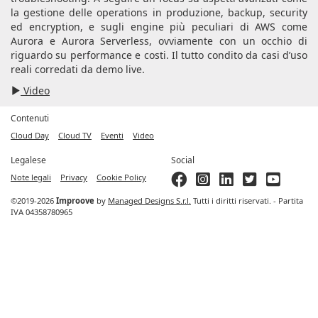
la gestione delle operations in produzione, backup, security
ed encryption, e sugli engine più peculiari di AWS come
Aurora e Aurora Serverless, ovviamente con un occhio di
riguardo su performance e costi. Il tutto condito da casi d’uso
reali corredati da demo live.
Video
Contenuti
Cloud Day
Cloud TV
Eventi
Video
Legalese
Social
Note legali
Privacy
Cookie Policy
©2019-2026
Improove
by
Managed Designs S.r.l.
Tutti i diritti riservati. - Partita
IVA 04358780965