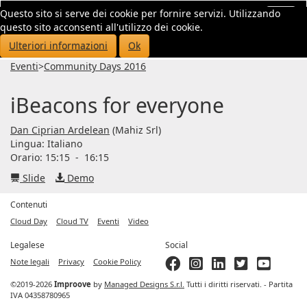
Questo sito si serve dei cookie per fornire servizi. Utilizzando
Toggl
questo sito acconsenti all'utilizzo dei cookie.
navig
Ulteriori informazioni
Ok
Eventi
>
Community Days 2016
iBeacons for everyone
Dan Ciprian Ardelean
(Mahiz Srl)
Lingua:
Italiano
Orario: 15:15
-
16:15
Slide
Demo
Contenuti
Cloud Day
Cloud TV
Eventi
Video
Legalese
Social
Note legali
Privacy
Cookie Policy
©2019-2026
Improove
by
Managed Designs S.r.l.
Tutti i diritti riservati. - Partita
IVA 04358780965