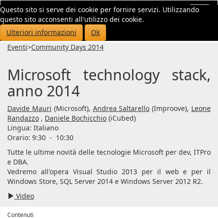
Questo sito si serve dei cookie per fornire servizi. Utilizzando
Toggl
questo sito acconsenti all'utilizzo dei cookie.
navig
Ulteriori informazioni
Ok
Eventi
>
Community Days 2014
Microsoft technology stack,
anno 2014
Davide Mauri
(Microsoft),
Andrea Saltarello
(Improove),
Leone
Randazzo
,
Daniele Bochicchio
(iCubed)
Lingua:
Italiano
Orario: 9:30
-
10:30
Tutte le ultime novità delle tecnologie Microsoft per dev, ITPro
e DBA.
Vedremo all'opera Visual Studio 2013 per il web e per il
Windows Store, SQL Server 2014 e Windows Server 2012 R2.
Video
Contenuti