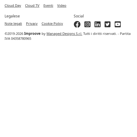
Cloud Day
Cloud TV
Eventi
Video
Legalese
Social
Note legali
Privacy
Cookie Policy
©2019-2026
Improove
by
Managed Designs S.r.l.
Tutti i diritti riservati. - Partita
IVA 04358780965