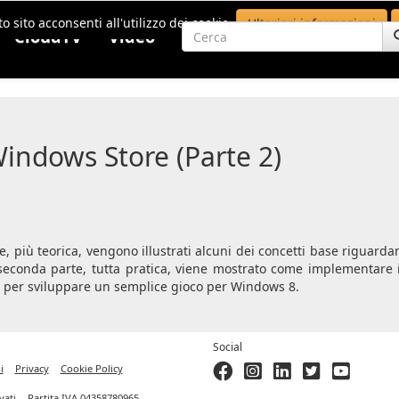
o sito acconsenti all'utilizzo dei cookie.
Ulteriori informazioni
CloudTV
Video
Windows Store (Parte 2)
te, più teorica, vengono illustrati alcuni dei concetti base riguar
la seconda parte, tutta pratica, viene mostrato come implementare 
o per sviluppare un semplice gioco per Windows 8.
Social
i
Privacy
Cookie Policy
ervati. - Partita IVA 04358780965