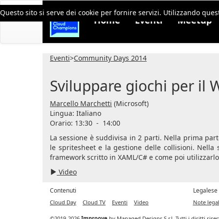
Questo sito si serve dei cookie per fornire servizi. Utilizzando quest
Home
Eventi
Meetup
Eventi
>
Community Days 2014
Sviluppare giochi per il 
Marcello Marchetti
(Microsoft)
Lingua:
Italiano
Orario: 13:30
-
14:00
La sessione è suddivisa in 2 parti. Nella prima par
le spritesheet e la gestione delle collisioni. Nel
framework scritto in XAML/C# e come poi utilizzarl
Video
Contenuti
Legalese
Cloud Day
Cloud TV
Eventi
Video
Note legal
©2019-2026
Improove
by
Managed Designs S.r.l.
Tutti i diritti ris