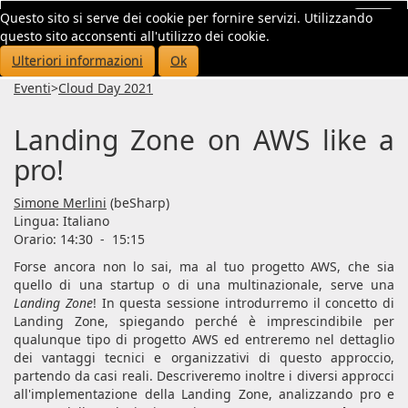
Questo sito si serve dei cookie per fornire servizi. Utilizzando
Toggl
questo sito acconsenti all'utilizzo dei cookie.
navig
Ulteriori informazioni
Ok
Eventi
>
Cloud Day 2021
Landing Zone on AWS like a
pro!
Simone Merlini
(beSharp)
Lingua:
Italiano
Orario: 14:30
-
15:15
Forse ancora non lo sai, ma al tuo progetto AWS, che sia
quello di una startup o di una multinazionale, serve una
Landing Zone
! In questa sessione introdurremo il concetto di
Landing Zone, spiegando perché è imprescindibile per
qualunque tipo di progetto AWS ed entreremo nel dettaglio
dei vantaggi tecnici e organizzativi di questo approccio,
partendo da casi reali. Descriveremo inoltre i diversi approcci
all'implementazione della Landing Zone, analizzando pro e