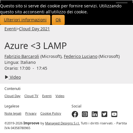
Questo sito si serve dei cookie per fornire servizi. Utilizzando
Toggl
questo sito acconsenti all'utilizzo dei cookie.
navig
Ulteriori informazioni
Ok
Eventi
>
Cloud Day 2021
Azure <3 LAMP
Fabrizio Barcaroli
(Microsoft),
Federico Luciano
(Microsoft)
Lingua:
Italiano
Orario: 17:00
-
17:45
Video
Contenuti
Cloud Day
Cloud TV
Eventi
Video
Legalese
Social
Note legali
Privacy
Cookie Policy
©2019-2026
Improove
by
Managed Designs S.r.l.
Tutti i diritti riservati. - Partita
IVA 04358780965