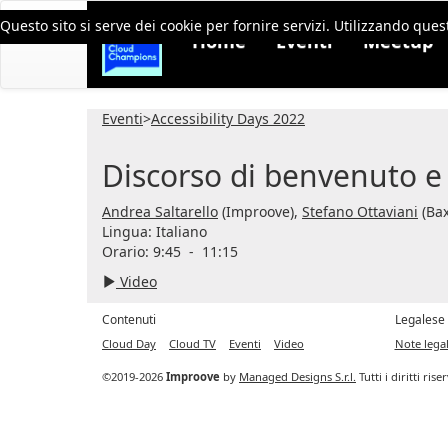
Questo sito si serve dei cookie per fornire servizi. Utilizzando quest
Home
Eventi
Meetup
Eventi
>
Accessibility Days 2022
Discorso di benvenuto e
Andrea Saltarello
(Improove),
Stefano Ottaviani
(Ba
Lingua:
Italiano
Orario: 9:45
-
11:15
Video
Contenuti
Legalese
Cloud Day
Cloud TV
Eventi
Video
Note legal
©2019-2026
Improove
by
Managed Designs S.r.l.
Tutti i diritti ris