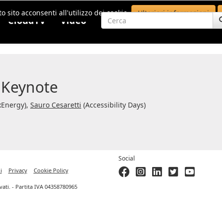
o sito acconsenti all'utilizzo dei cookie.
Ulteriori informazioni
CloudTV
Video
 Keynote
xEnergy),
Sauro Cesaretti
(Accessibility Days)
Social
i
Privacy
Cookie Policy
ervati. - Partita IVA 04358780965