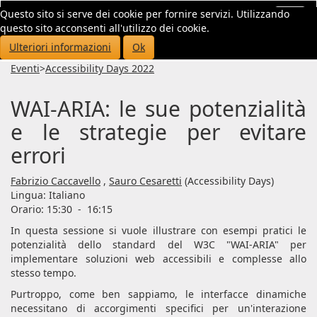
Questo sito si serve dei cookie per fornire servizi. Utilizzando
Toggl
questo sito acconsenti all'utilizzo dei cookie.
navig
Ulteriori informazioni
Ok
Eventi
>
Accessibility Days 2022
WAI-ARIA: le sue potenzialità
e le strategie per evitare
errori
Fabrizio Caccavello
,
Sauro Cesaretti
(Accessibility Days)
Lingua:
Italiano
Orario: 15:30
-
16:15
In questa sessione si vuole illustrare con esempi pratici le
potenzialità dello standard del W3C "WAI-ARIA" per
implementare soluzioni web accessibili e complesse allo
stesso tempo.
Purtroppo, come ben sappiamo, le interfacce dinamiche
necessitano di accorgimenti specifici per un'interazione