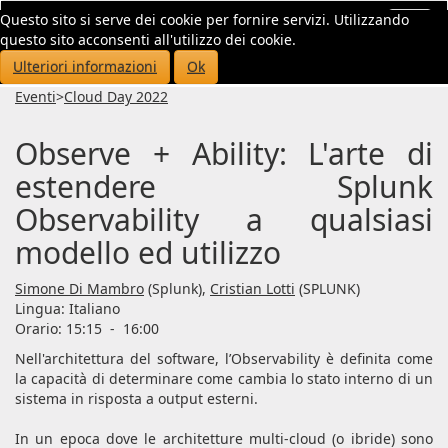
Questo sito si serve dei cookie per fornire servizi. Utilizzando
Toggl
questo sito acconsenti all'utilizzo dei cookie.
navig
Ulteriori informazioni
Ok
Eventi
>
Cloud Day 2022
Observe + Ability: L'arte di
estendere Splunk
Observability a qualsiasi
modello ed utilizzo
Simone Di Mambro
(Splunk),
Cristian Lotti
(SPLUNK)
Lingua:
Italiano
Orario: 15:15
-
16:00
Nell'architettura del software, l’Observability è definita come
la capacità di determinare come cambia lo stato interno di un
sistema in risposta a output esterni.
In un epoca dove le architetture multi-cloud (o ibride) sono