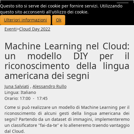
Questo sito si serve dei cookie per fornire servizi. Utilizzando
Toggl
questo sito acconsenti all'utilizzo dei cookie.
navig
Ulteriori informazioni
Ok
Eventi
>
Cloud Day 2022
Machine Learning nel Cloud:
un modello DIY per il
riconoscimento della lingua
americana dei segni
Juna Salviati
,
Alessandro Rullo
Lingua:
Italiano
Orario: 17:00
-
17:45
Come si può realizzare un modello di Machine Learning per il
riconoscimento di alcuni gesti della lingua americana dei
segni? Partendo da un dataset di immagini, implementeremo
un classificatore "fai-da-te" e lo alleneremo traendo vantaggio
dal Cloud.