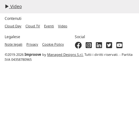
Video
Contenuti
Cloud Day
Cloud TV
Eventi
Video
Legalese
Social
Note legali
Privacy
Cookie Policy
©2019-2026
Improove
by
Managed Designs S.r.l.
Tutti i diritti riservati. - Partita
IVA 04358780965