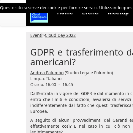
Questo sito si serve dei cookie per fornire servizi. Utilizzando quest
Home
Eventi
Meetup
Eventi
>
Cloud Day 2022
GDPR e trasferimento da
americani?
Andrea Palumbo
(Studio Legale Palumbo)
Lingua:
Italiano
Orario: 16:00
-
16:45
Dall’entrata in vigore del GDPR e dal momento in cui 
entro che limiti e condizioni, avvalersi di serv
indifferentemente dal fatto che questi trasferiscan
Europea.
A seguito di alcuni provvedimenti del Garanti eu
effettivamente così? E nel caso in cui ciò non 
legittimamente?