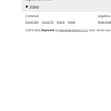
Video
Contenuti
Legalese
Cloud Day
Cloud TV
Eventi
Video
Note legal
©2019-2026
Improove
by
Managed Designs S.r.l.
Tutti i diritti ris