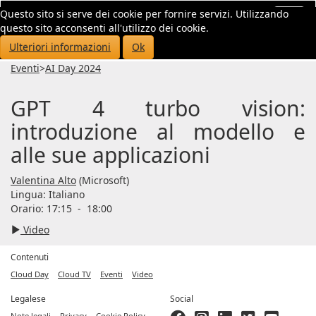
Questo sito si serve dei cookie per fornire servizi. Utilizzando
Toggl
questo sito acconsenti all'utilizzo dei cookie.
navig
Ulteriori informazioni
Ok
Eventi
>
AI Day 2024
GPT 4 turbo vision:
introduzione al modello e
alle sue applicazioni
Valentina Alto
(Microsoft)
Lingua:
Italiano
Orario: 17:15
-
18:00
Video
Contenuti
Cloud Day
Cloud TV
Eventi
Video
Legalese
Social
Note legali
Privacy
Cookie Policy