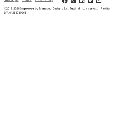
©2019-2026
Improove
by
Managed Designs S.r.l.
Tutti i diritti riservati. - Partita
IVA 04358780965