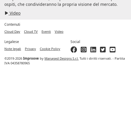
ospiti, che condivideranno la propria visione del mercato.
Video
Contenuti
Cloud Day
Cloud TV
Eventi
Video
Legalese
Social
Note legali
Privacy
Cookie Policy
©2019-2026
Improove
by
Managed Designs S.r.l.
Tutti i diritti riservati. - Partita
IVA 04358780965