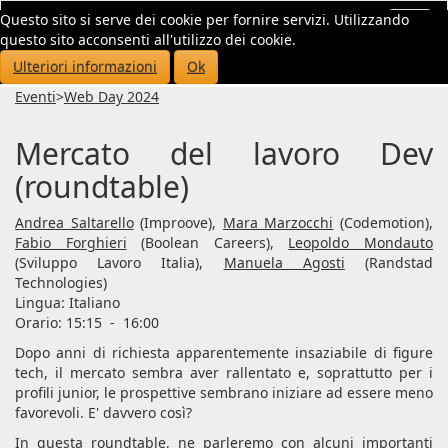
Questo sito si serve dei cookie per fornire servizi. Utilizzando
Toggl
questo sito acconsenti all'utilizzo dei cookie.
navig
Ulteriori informazioni
Ok
Eventi
>
Web Day 2024
Mercato del lavoro Dev
(roundtable)
Andrea Saltarello
(Improove),
Mara Marzocchi
(Codemotion),
Fabio Forghieri
(Boolean Careers),
Leopoldo Mondauto
(Sviluppo Lavoro Italia),
Manuela Agosti
(Randstad
Technologies)
Lingua:
Italiano
Orario: 15:15
-
16:00
Dopo anni di richiesta apparentemente insaziabile di figure
tech, il mercato sembra aver rallentato e, soprattutto per i
profili junior, le prospettive sembrano iniziare ad essere meno
favorevoli. E' davvero così?
In questa roundtable, ne parleremo con alcuni importanti