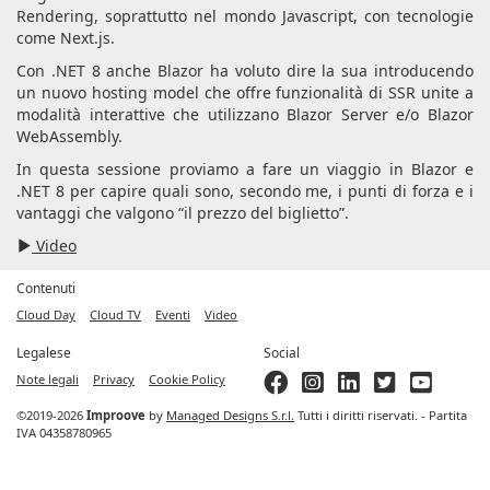
Rendering, soprattutto nel mondo Javascript, con tecnologie
come Next.js.
Con .NET 8 anche Blazor ha voluto dire la sua introducendo
un nuovo hosting model che offre funzionalità di SSR unite a
modalità interattive che utilizzano Blazor Server e/o Blazor
WebAssembly.
In questa sessione proviamo a fare un viaggio in Blazor e
.NET 8 per capire quali sono, secondo me, i punti di forza e i
vantaggi che valgono “il prezzo del biglietto”.
Video
Contenuti
Cloud Day
Cloud TV
Eventi
Video
Legalese
Social
Note legali
Privacy
Cookie Policy
©2019-2026
Improove
by
Managed Designs S.r.l.
Tutti i diritti riservati. - Partita
IVA 04358780965