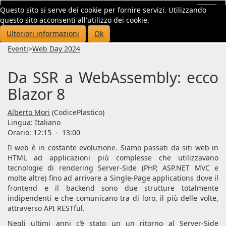
Questo sito si serve dei cookie per fornire servizi. Utilizzando
Toggl
questo sito acconsenti all'utilizzo dei cookie.
navig
Ulteriori informazioni
Ok
Eventi
>
Web Day 2024
Da SSR a WebAssembly: ecco
Blazor 8
Alberto Mori
(CodicePlastico)
Lingua:
Italiano
Orario: 12:15
-
13:00
Il web è in costante evoluzione. Siamo passati da siti web in
HTML ad applicazioni più complesse che utilizzavano
tecnologie di rendering Server-Side (PHP, ASP.NET MVC e
molte altre) fino ad arrivare a Single-Page applications dove il
frontend e il backend sono due strutture totalmente
indipendenti e che comunicano tra di loro, il più delle volte,
attraverso API RESTful.
Negli ultimi anni c’è stato un un ritorno al Server-Side