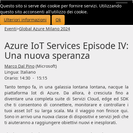
Questo sito si serve dei cookie per fornire servizi. Utilizzando
Toggl
questo sito acconsenti all'utilizzo dei cookie.
navig
Ulteriori informazioni
Ok
Eventi
>
Global Azure Milano 2024
Azure IoT Services Episode IV:
Una nuova speranza
Marco Dal Pino
(Microsoft)
Lingua:
Italiano
Orario: 14:30
-
15:15
Tanto tempo fa, in una galassia lontana lontana, nacque la
piattaforma Iot di Azure. Da allora, è cresciuta fino a
diventare una completa suite di Servizi Cloud, edge ed SDK
che ti consentono di connettere, monitorare e controllare i
tuoi asset IoT su larga scala. Ma il viaggio non finisce qui.
Sono in arrivo una nuova classe di dispositivi e servizi Jedi che
ti aiuteranno a raggiungere obiettivi nuovi e inesplorati.