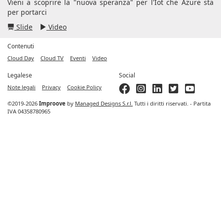
Vieni a scoprire la "nuova speranza" per l'Iot che Azure sta
per portarci
Slide
Video
Contenuti
Cloud Day
Cloud TV
Eventi
Video
Legalese
Social
Note legali
Privacy
Cookie Policy
©2019-2026
Improove
by
Managed Designs S.r.l.
Tutti i diritti riservati. - Partita
IVA 04358780965