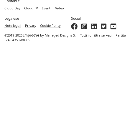
Contenuti
Cloud Day
Cloud TV
Eventi
Video
Legalese
Social
Note legali
Privacy
Cookie Policy
©2019-2026
Improove
by
Managed Designs S.r.l.
Tutti i diritti riservati. - Partita
IVA 04358780965