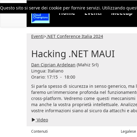
Questo sito si serve dei cookie per fornire servizi. Utilizzando quest
Home
Eventi
Meetup
Eventi
>
.NET Conference Italia 2024
Hacking .NET MAUI
Dan Ciprian Ardelean
(Mahiz Srl)
Lingua:
Italiano
Orario: 17:15
-
18:00
Si parla spesso di sicurezza in senso generico, ma 
faremo un'immersione profonda nel funzionamento 
cross-platform. Vedremo come questi meccanismi po
ma anche la vostra proprietà intellettuale. Analizz
vostre informazioni siano al sicuro da attacchi e ab
Video
Contenuti
Legalese