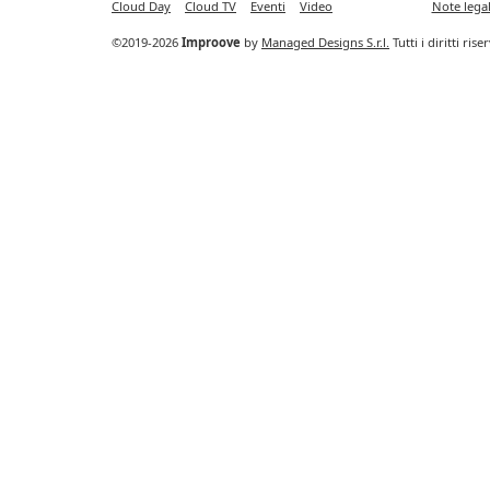
Cloud Day
Cloud TV
Eventi
Video
Note legal
©2019-2026
Improove
by
Managed Designs S.r.l.
Tutti i diritti ris