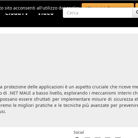
o sito acconsenti all'utilizzo dei cookie.
Ulteriori informazioni
CloudTV
Video
la protezione delle applicazioni è un aspetto cruciale che riceve m
di .NET MAUI a basso livello, esplorando i meccanismi interni ch
ssano essere sfruttati per implementare misure di sicurezza eff
eremo le migliori pratiche e le tecniche più avanzate per prevenire
usi.
Social