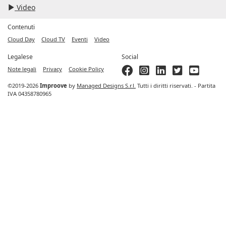
Video
Contenuti
Cloud Day
Cloud TV
Eventi
Video
Legalese
Social
Note legali
Privacy
Cookie Policy
©2019-2026
Improove
by
Managed Designs S.r.l.
Tutti i diritti riservati. - Partita
IVA 04358780965