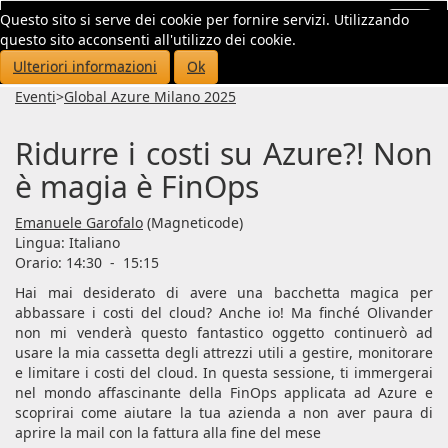
Questo sito si serve dei cookie per fornire servizi. Utilizzando
Toggl
questo sito acconsenti all'utilizzo dei cookie.
navig
Ulteriori informazioni
Ok
Eventi
>
Global Azure Milano 2025
Ridurre i costi su Azure?! Non
è magia è FinOps
Emanuele Garofalo
(Magneticode)
Lingua:
Italiano
Orario: 14:30
-
15:15
Hai mai desiderato di avere una bacchetta magica per
abbassare i costi del cloud? Anche io! Ma finché Olivander
non mi venderà questo fantastico oggetto continuerò ad
usare la mia cassetta degli attrezzi utili a gestire, monitorare
e limitare i costi del cloud. In questa sessione, ti immergerai
nel mondo affascinante della FinOps applicata ad Azure e
scoprirai come aiutare la tua azienda a non aver paura di
aprire la mail con la fattura alla fine del mese