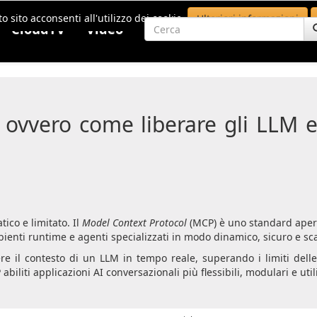
o sito acconsenti all'utilizzo dei cookie.
Ulteriori informazioni
CloudTV
Video
ovvero come liberare gli LLM e 
ico e limitato. Il
Model Context Protocol
(MCP) è uno standard apert
enti runtime e agenti specializzati in modo dinamico, sicuro e sca
 il contesto di un LLM in tempo reale, superando i limiti delle
liti applicazioni AI conversazionali più flessibili, modulari e uti