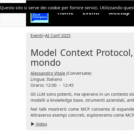
Questo sito si serve dei cookie per fornire servizi. Utilizzando quest
Home
Eventi
Meetup
Eventi
>
AI Conf 2025
Model Context Protocol, 
mondo
Alessandro Vitale
(Conversate)
Lingua:
Italiano
Orario: 12:00
-
12:45
Gli LLM sono potenti, ma operano in un contesto stat
modelli a knowledge base, strumenti aziendali, ambi
Nel talk mostrerò come MCP consenta di espandere
Attraverso esempi concreti, esploreremo come MCP abi
Video