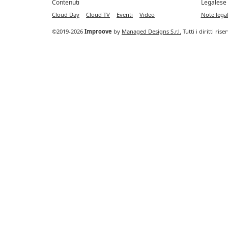
Contenuti
Legalese
Cloud Day
Cloud TV
Eventi
Video
Note legal
©2019-2026
Improove
by
Managed Designs S.r.l.
Tutti i diritti ris