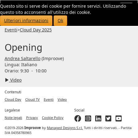
Questo sito si serve dei cookie per fornire servizi. Utilizzando
Toggl
questo sito acconsenti all'utilizzo dei cookie.
navig
Ulteriori informazioni
Ok
Eventi
>
Cloud Day 2025
Opening
Andrea Saltarello
(Improove)
Lingua:
Italiano
Orario: 9:30
-
10:00
Video
Contenuti
Cloud Day
Cloud TV
Eventi
Video
Legalese
Social
Note legali
Privacy
Cookie Policy
©2019-2026
Improove
by
Managed Designs S.r.l.
Tutti i diritti riservati. - Partita
IVA 04358780965