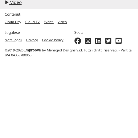
Video
Contenuti
Cloud Day
Cloud TV
Eventi
Video
Legalese
Social
Note legali
Privacy
Cookie Policy
©2019-2026
Improove
by
Managed Designs S.r.l.
Tutti i diritti riservati. - Partita
IVA 04358780965