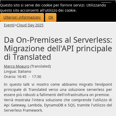
Questo sito si serve dei cookie per fornire servizi. Utilizzando
Toggl
questo sito acconsenti all'utilizzo dei cookie.
navig
Ulteriori informazioni
Ok
Eventi
>
Cloud Day 2025
Da On-Premises al Serverless:
Migrazione dell'API principale
di Translated
Marco Moauro
(Translated)
Lingua:
Italiano
Orario: 16:45
-
17:30
In questo talk vi mostro come abbiamo migrato l'endpoint
principale di Translated verso una soluzione serverless per
essere più robusti a fallimenti dell'infrastruttura on premise.
Verrà mostrata l'intera soluzione che comprende l'utilizzo di
Api Gateway, Lambda, DynamoDB e SQS, tramite l'utilizzo del
Serverless Framework.