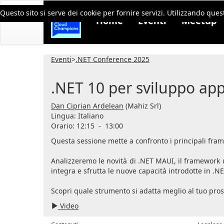
Questo sito si serve dei cookie per fornire servizi. Utilizzando quest
Home
Eventi
Meetup
Eventi
>
.NET Conference 2025
.NET 10 per sviluppo app
Dan Ciprian Ardelean
(Mahiz Srl)
Lingua:
Italiano
Orario: 12:15
-
13:00
Questa sessione mette a confronto i principali fra
Analizzeremo le novità di .NET MAUI, il framework 
integra e sfrutta le nuove capacità introdotte in .NE
Scopri quale strumento si adatta meglio al tuo pro
Video