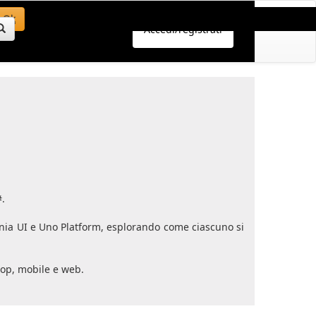
Ok
Accedi/registrati
#.
onia UI e Uno Platform, esplorando come ciascuno si
top, mobile e web.