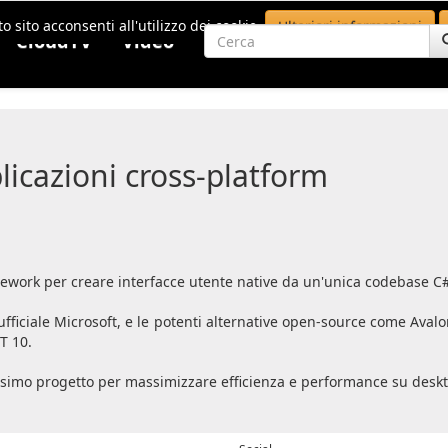
o sito acconsenti all'utilizzo dei cookie.
Ulteriori informazioni
CloudTV
Video
licazioni cross-platform
mework per creare interfacce utente native da un'unica codebase C
ufficiale Microsoft, e le potenti alternative open-source come Aval
T 10.
ssimo progetto per massimizzare efficienza e performance su desk