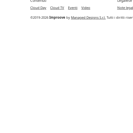
Contenuti
Legalese
Cloud Day
Cloud TV
Eventi
Video
Note legal
©2019-2026
Improove
by
Managed Designs S.r.l.
Tutti i diritti ris