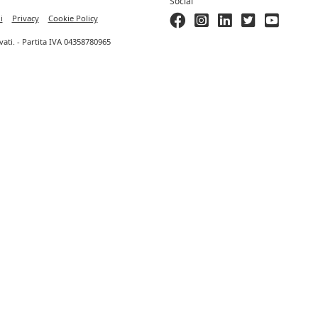
Social
i
Privacy
Cookie Policy
ervati. - Partita IVA 04358780965