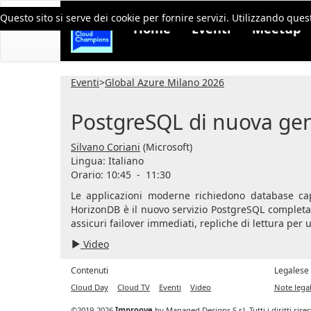
Questo sito si serve dei cookie per fornire servizi. Utilizzando quest
Home
Eventi
Meetup
Eventi
>
Global Azure Milano 2026
PostgreSQL di nuova gen
Silvano Coriani
(Microsoft)
Lingua:
Italiano
Orario: 10:45
-
11:30
Le applicazioni moderne richiedono database capac
HorizonDB è il nuovo servizio PostgreSQL completa
assicuri failover immediati, repliche di lettura per u
Video
Contenuti
Legalese
Cloud Day
Cloud TV
Eventi
Video
Note legal
©2019-2026
Improove
by
Managed Designs S.r.l.
Tutti i diritti ris