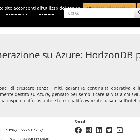
o sito acconsenti all'utilizzo dei cookie.
Ulteriori informazioni
CloudTV
Video
erazione su Azure: HorizonDB pe
i di crescere senza limiti, garantire continuità operativa e int
mente gestito su Azure, pensato per semplificare la vita a chi s
na disponibilità costante e funzionalità avanzate basate sull’intellig
Social
i
Privacy
Cookie Policy
ervati. - Partita IVA 04358780965