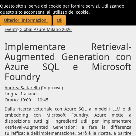
Questo sito si serve dei cookie per fornire servizi. Utilizzando
Toggl
questo sito acconsenti all'utilizzo dei cookie.
navig
Ulteriori informazioni
Ok
Eventi
>
Global Azure Milano 2026
Implementare Retrieval-
Augmented Generation con
Azure SQL e Microsoft
Foundry
Andrea Saltarello
(Improove)
Lingua:
Italiano
Orario: 10:00
-
10:45
Dalla ricerca vettoriale con Azure SQL ai modelli LLM e di
embedding con Microsoft Foundry, Azure mette a
disposizione tutti gli ingredienti utili per implementare
Retrieval-Augmented Generation: a fare la differenza
sull'efficacia dell'implementazione, però è la ricetta, a partire