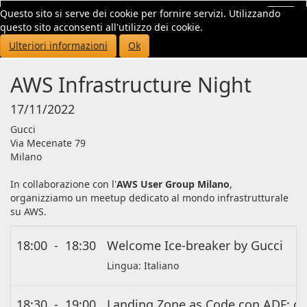
Questo sito si serve dei cookie per fornire servizi. Utilizzando
Toggl
questo sito acconsenti all'utilizzo dei cookie.
navig
Ulteriori informazioni
Ok
AWS Infrastructure Night
17/11/2022
Gucci
Via Mecenate 79
Milano
In collaborazione con l'
AWS User Group Milano
,
organizziamo un meetup dedicato al mondo infrastrutturale
su AWS.
18:00
-
18:30
Welcome Ice-breaker by Gucci
Lingua:
Italiano
18:30
-
19:00
Landing Zone as Code con ADF: co