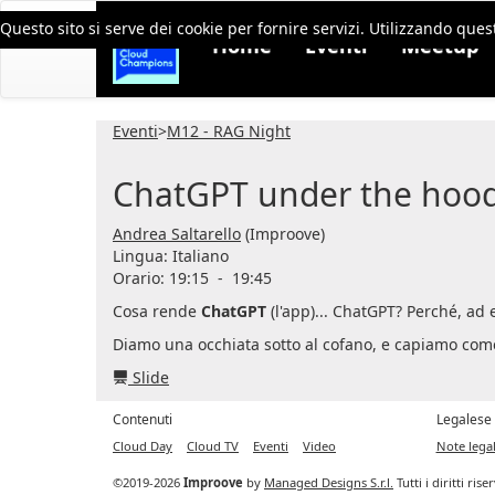
Questo sito si serve dei cookie per fornire servizi. Utilizzando quest
Home
Eventi
Meetup
Eventi
>
M12 - RAG Night
ChatGPT under the hoo
Andrea Saltarello
(Improove)
Lingua:
Italiano
Orario: 19:15
-
19:45
Cosa rende
ChatGPT
(l'app)... ChatGPT? Perché, a
Diamo una occhiata sotto al cofano, e capiamo come
Slide
Contenuti
Legalese
Cloud Day
Cloud TV
Eventi
Video
Note legal
©2019-2026
Improove
by
Managed Designs S.r.l.
Tutti i diritti ris