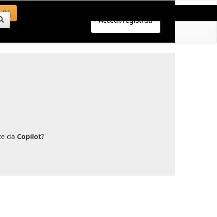
Ok
Accedi/registrati
nte da
Copilot
?