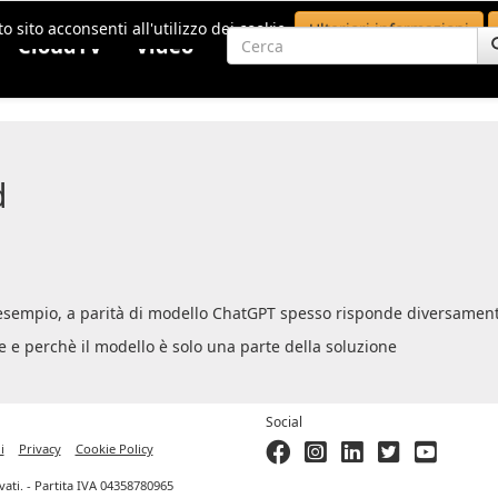
o sito acconsenti all'utilizzo dei cookie.
Ulteriori informazioni
CloudTV
Video
d
d esempio, a parità di modello ChatGPT spesso risponde diversame
 e perchè il modello è solo una parte della soluzione
Social
i
Privacy
Cookie Policy
ervati. - Partita IVA 04358780965