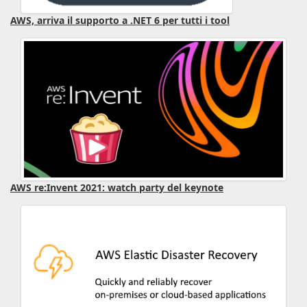
AWS, arriva il supporto a .NET 6 per tutti i tool
AWS re:Invent 2021: watch party del keynote