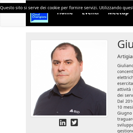
Questo sito si serve dei cookie per fornire servizi. Utilizzando quest
Home
Eventi
Meetup
Giu
Artigi
Giulian
concent
elettri
esercita
attività
dei ser
Dal 2016
10 mesi
Giugno 
traguar
svilupp
gestion