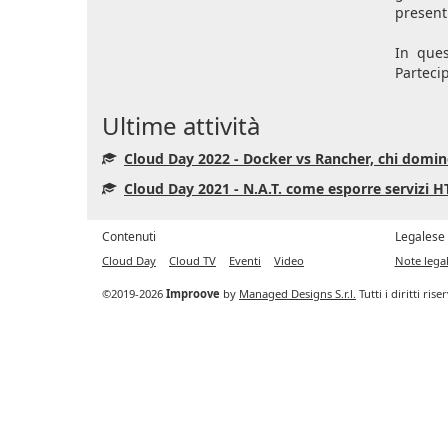
present
In ques
Parteci
Ultime attività
Cloud Day 2022 - Docker vs Rancher, chi domin
Cloud Day 2021 - N.A.T. come esporre servizi H
Contenuti
Legalese
Cloud Day
Cloud TV
Eventi
Video
Note legal
©2019-2026
Improove
by
Managed Designs S.r.l.
Tutti i diritti ris