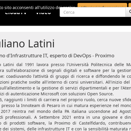
o sito acconsenti all'utilizzo dei cookie.
Ulteriori informazioni
CloudTV
Video
liano Latini
ano d'Infrastrutture IT, esperto di DevOps - Proximo
o Latini dal 1991 lavora presso l'Università Politecnica delle M
ra sull'elaborazione di segnali digitali e software per la gest
che: coadiuvando l'attività di gruppi di ricerca e diffondendo le
zioni pratiche svolte all'interno di corsi universitari. All'inizio d
 sull'allestimento e la gestione di servizi dipartimentali e per l'A
vizi di autenticazione Microsoft con soluzioni Open Source.
, raggiunti i limiti di carriera nel proprio ruolo, cerca nuove sfi
 presso la Innoteam di Pesaro in cui matura esperienze nel mond
2017 reintra nel mondo della PA italiana uscendone ad Agost
di professionali. A Settembre 2021 entra in una giovane e di
o di prodotti software, la Proximo di Castelfidardo, contribue
e dei sistemi, delle infrastrutture IT e con la sensibilità maturat