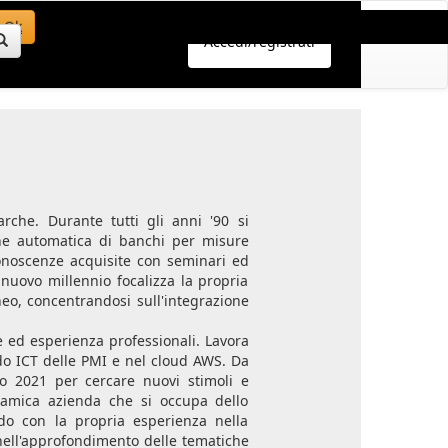
Ok
Accedi/registrati
arche. Durante tutti gli anni '90 si
ione automatica di banchi per misure
 conoscenze acquisite con seminari ed
el nuovo millennio focalizza la propria
teneo, concentrandosi sull'integrazione
de ed esperienza professionali. Lavora
o ICT delle PMI e nel cloud AWS. Da
o 2021 per cercare nuovi stimoli e
namica azienda che si occupa dello
ndo con la propria esperienza nella
a nell'approfondimento delle tematiche