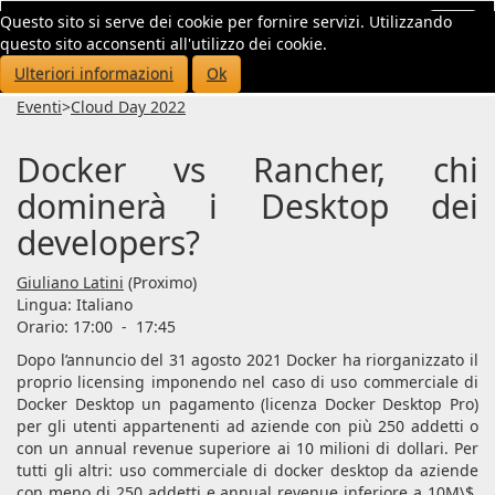
Questo sito si serve dei cookie per fornire servizi. Utilizzando
Toggl
questo sito acconsenti all'utilizzo dei cookie.
navig
Ulteriori informazioni
Ok
Eventi
>
Cloud Day 2022
Docker vs Rancher, chi
dominerà i Desktop dei
developers?
Giuliano Latini
(Proximo)
Lingua:
Italiano
Orario: 17:00
-
17:45
Dopo l’annuncio del 31 agosto 2021 Docker ha riorganizzato il
proprio licensing imponendo nel caso di uso commerciale di
Docker Desktop un pagamento (licenza Docker Desktop Pro)
per gli utenti appartenenti ad aziende con più 250 addetti o
con un annual revenue superiore ai 10 milioni di dollari. Per
tutti gli altri: uso commerciale di docker desktop da aziende
con meno di 250 addetti e annual revenue inferiore a 10M\$,