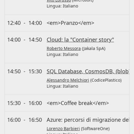
Lingua:
Italiano
12:40
-
14:00
<em>Pranzo</em>
14:00
-
14:50
Cloud: la "Container story"
Roberto Messora
(Jakala SpA)
Lingua:
Italiano
14:50
-
15:30
SQL Database, CosmosDB, (blob) st
Alessandro Melchiori
(CodicePlastico)
Lingua:
Italiano
15:30
-
16:00
<em>Coffee break</em>
16:00
-
16:50
Azure: percorsi di migrazione delle
Lorenzo Barbieri
(SoftwareOne)