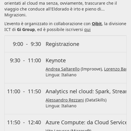
orientati al cloud ma senza, ovviamente, trascurare che il
viaggio che conduce all'Eldorado è irto e pieno di...
Migrazioni.
L'evento è organizzato in collaborazione con
Qibit
, la divisione
ICT di
Gi Group
, ed è possibile iscriversi
qui
9:00
-
9:30
Registrazione
9:30
-
11:00
Keynote
Andrea Saltarello
(Improove),
Lorenzo Barbi
Lingua:
Italiano
11:00
-
11:50
Analytics nel cloud: Spark, Stream 
Alessandro Rezzani
(DataSkills)
Lingua:
Italiano
11:50
-
12:40
Azure Compute: da Cloud Services 
Vito Lorusso
(Microsoft)