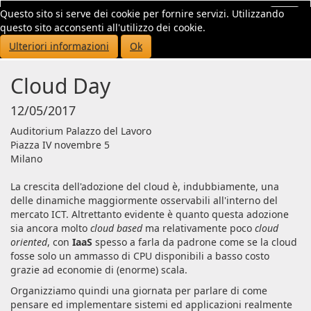
Questo sito si serve dei cookie per fornire servizi. Utilizzando
Toggl
questo sito acconsenti all'utilizzo dei cookie.
navig
Ulteriori informazioni
Ok
Cloud Day
12/05/2017
Auditorium Palazzo del Lavoro
Piazza IV novembre 5
Milano
La crescita dell'adozione del cloud è, indubbiamente, una
delle dinamiche maggiormente osservabili all'interno del
mercato ICT. Altrettanto evidente è quanto questa adozione
sia ancora molto
cloud based
ma relativamente poco
cloud
oriented
, con
IaaS
spesso a farla da padrone come se la cloud
fosse solo un ammasso di CPU disponibili a basso costo
grazie ad economie di (enorme) scala.
Organizziamo quindi una giornata per parlare di come
pensare ed implementare sistemi ed applicazioni realmente